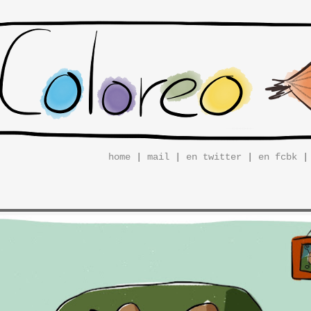
home
|
mail
|
en twitter
|
en fcbk